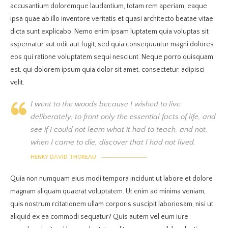
accusantium doloremque laudantium, totam rem aperiam, eaque
ipsa quae ab illo inventore veritatis et quasi architecto beatae vitae
dicta sunt explicabo. Nemo enim ipsam luptatem quia voluptas sit
aspernatur aut odit aut fugit, sed quia consequuntur magni dolores
eos qui ratione voluptatem sequi nesciunt. Neque porro quisquam
est, qui dolorem ipsum quia dolor sit amet, consectetur, adipisci
velit.
I went to the woods because I wished to live
deliberately, to front only the essential facts of life, and
see if I could not learn what it had to teach, and not,
when I came to die, discover that I had not lived.
HENRY DAVID THOREAU
Quia non numquam eius modi tempora incidunt ut labore et dolore
magnam aliquam quaerat voluptatem. Ut enim ad minima veniam,
quis nostrum rcitationem ullam corporis suscipit laboriosam, nisi ut
aliquid ex ea commodi sequatur? Quis autem vel eum iure