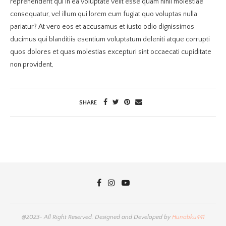
reprehenderit qui in ea voluptate velit esse quam nihil molestiae
consequatur, vel illum qui lorem eum fugiat quo voluptas nulla
pariatur? At vero eos et accusamus et iusto odio dignissimos
ducimus qui blanditiis esentium voluptatum deleniti atque corrupti
quos dolores et quas molestias excepturi sint occaecati cupiditate
non provident,
SHARE
@2023- All Right Reserved. Designed and Developed by
Hunabku441