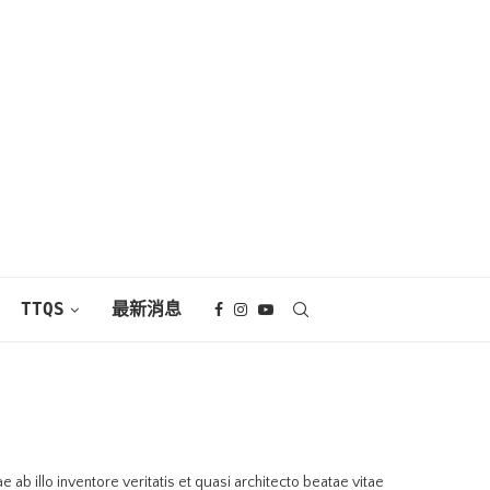
TTQS
最新消息
b illo inventore veritatis et quasi architecto beatae vitae