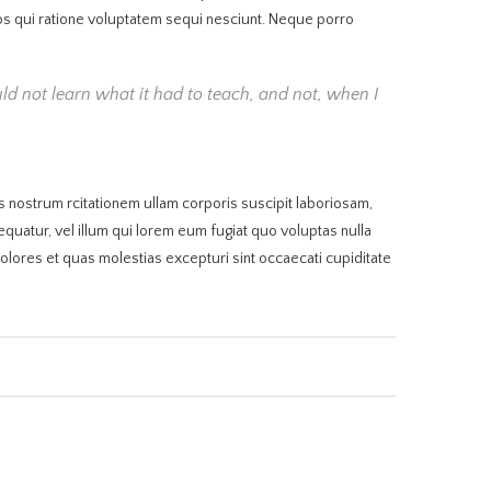
eos qui ratione voluptatem sequi nesciunt. Neque porro
could not learn what it had to teach, and not, when I
nostrum rcitationem ullam corporis suscipit laboriosam,
quatur, vel illum qui lorem eum fugiat quo voluptas nulla
olores et quas molestias excepturi sint occaecati cupiditate