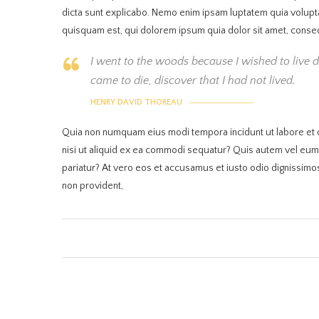
dicta sunt explicabo. Nemo enim ipsam luptatem quia volupta
quisquam est, qui dolorem ipsum quia dolor sit amet, consecte
I went to the woods because I wished to live del
came to die, discover that I had not lived.
HENRY DAVID THOREAU
Quia non numquam eius modi tempora incidunt ut labore et d
nisi ut aliquid ex ea commodi sequatur? Quis autem vel eum i
pariatur? At vero eos et accusamus et iusto odio dignissimos
non provident,