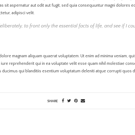
s sit aspernatur aut odit aut fugit, sed quia consequuntur magni dolores 
tur, adipisci velit.
iberately, to front only the essential facts of life, and see if I 
olore magnam aliquam quaerat voluptatem. Ut enim ad minima veniam, quis 
ure reprehenderit qui in ea voluptate velit esse quam nihil molestiae conse
 ducimus qui blanditiis esentium voluptatum deleniti atque corrupti quos d
SHARE