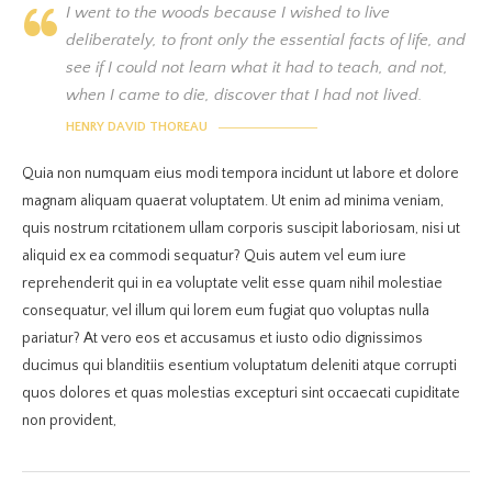
I went to the woods because I wished to live
deliberately, to front only the essential facts of life, and
see if I could not learn what it had to teach, and not,
when I came to die, discover that I had not lived.
HENRY DAVID THOREAU
Quia non numquam eius modi tempora incidunt ut labore et dolore
magnam aliquam quaerat voluptatem. Ut enim ad minima veniam,
quis nostrum rcitationem ullam corporis suscipit laboriosam, nisi ut
aliquid ex ea commodi sequatur? Quis autem vel eum iure
reprehenderit qui in ea voluptate velit esse quam nihil molestiae
consequatur, vel illum qui lorem eum fugiat quo voluptas nulla
pariatur? At vero eos et accusamus et iusto odio dignissimos
ducimus qui blanditiis esentium voluptatum deleniti atque corrupti
quos dolores et quas molestias excepturi sint occaecati cupiditate
non provident,